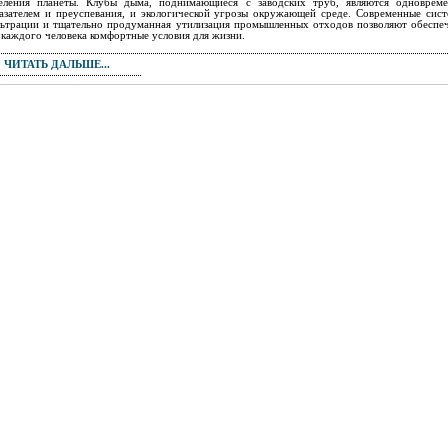
еления планеты. Клубы дыма, поднимающиеся с заводских труб, являются одноврем
азателем и преуспевания, и экологической угрозы окружающей среде. Современные сис
ьтрации и тщательно продуманная утилизация промышленных отходов позволяют обеспе
 каждого человека комфортные условия для жизни.
ЧИТАТЬ ДАЛЬШЕ...