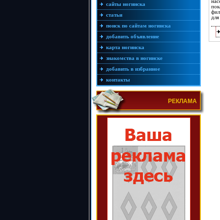
нас
сайты ногинска
пок
фил
статьи
для
поиск по сайтам ногинска
добавить объявление
карта ногинска
знакомства в ногинске
добавить в избранное
контакты
РЕКЛАМА