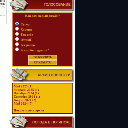
енно
темы
ГОЛОСОВАНИЕ
чить
Как вам новый дизайн?
Супер
Хорошо
Так себе
Отстой
Все равно
А что, был другой?
АРХИВ НОВОСТЕЙ
Май 2025 (1)
Февраль 2025 (1)
Октябрь 2024 (1)
Сентябрь 2024 (1)
Август 2024 (2)
Май 2024 (5)
Показать весь архив
ПОГОДА В НОГИНСКЕ