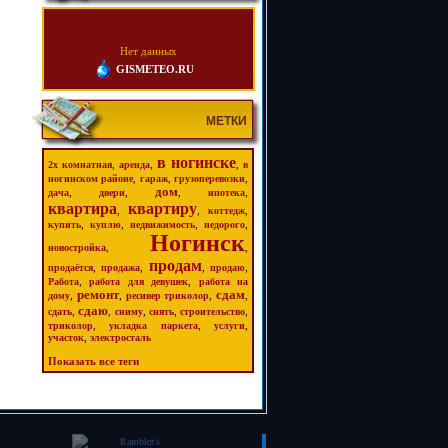
Нет данных
GISMETEO.RU
МЕТКИ
в ногинске
,
,
,
2х комнатная
аренда
в
,
,
,
ногинском районе
гараж
грузоперевозки
дом
,
,
,
,
дача
двери
ипотека
квартира
квартиру
,
,
,
коттедж
,
,
,
,
купить
куплю
недвижимость
недорого
Ногинск
,
,
новостройка
продам
,
,
,
,
продаётся
продажа
продаю
,
,
Работа
работа для девушек
работа на
ремонт
сдам
,
,
,
,
дому
ресивер триколор
сдаю
,
,
,
,
,
сдать
сниму
снять
строительство
,
,
,
триколор
укладка паркета
услуги
,
участок
электросталь
Показать все теги