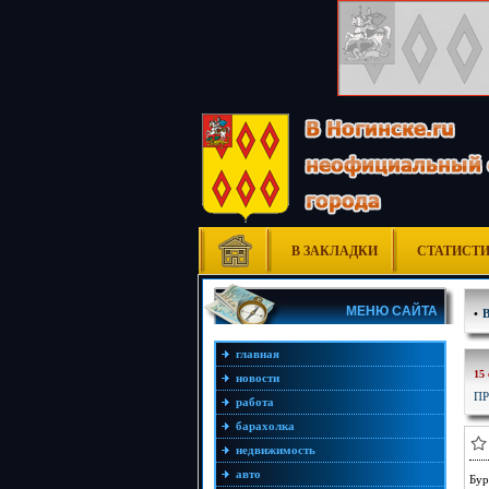
В ЗАКЛАДКИ
СТАТИСТ
МЕНЮ САЙТА
•
главная
15
новости
П
работа
барахолка
недвижимость
авто
Бур