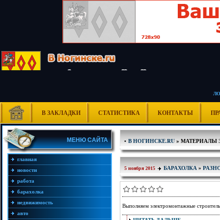
Л
В ЗАКЛАДКИ
СТАТИСТИКА
КОНТАКТЫ
ПР
МЕНЮ САЙТА
•
В НОГИНСКЕ.RU
» МАТЕРИАЛЫ ЗА
главная
БАРАХОЛКА
»
РАЗН
5 ноября 2015
новости
работа
барахолка
недвижимость
Выполняем электромонтажные строитель
авто