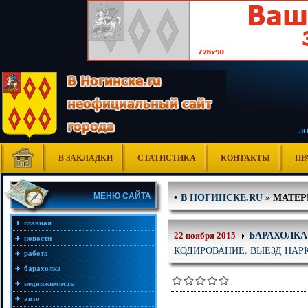
Л
В ЗАКЛАДКИ
СТАТИСТИКА
КОНТАКТЫ
ПР
В НОГИНСКЕ.RU
» МАТЕРИ
•
МЕНЮ САЙТА
главная
БАРАХОЛКА
22 ноября 2015
новости
КОДИРОВАНИЕ. ВЫЕЗД НАР
работа
барахолка
недвижимость
авто