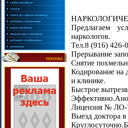
сайты ногинска
статьи
поиск по сайтам ногинска
НАРКОЛОГИЧЕ
добавить объявление
Предлагаем ус
карта ногинска
знакомства в ногинске
наркологов.
добавить в избранное
Тел.8 (916) 426-
контакты
Прерывание запо
РЕКЛАМА
Снятие похмельн
Кодирование на 
и клинике.
Быстрое вытрезв
Эффективно.Ано
Лицензия № ЛО-
Выезд доктора в 
Круглосуточно.Б