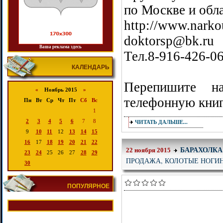
по Москве и обла
http://www.narko
doktorsp@bk.ru
Ваша реклама здесь
Тел.8-916-426-0
КАЛЕНДАРЬ
Перепишите 
«
Ноябрь 2015
»
телефонную книг
Пн
Вт
Ср
Чт
Пт
Сб
Вс
1
2
3
4
5
6
7
8
ЧИТАТЬ ДАЛЬШЕ...
9
10
11
12
13
14
15
16
17
18
19
20
21
22
БАРАХОЛКА
22 ноября 2015
23
24
25
26
27
28
29
ПРОДАЖА, КОЛОТЫЕ НОГИ
30
ПОПУЛЯРНОЕ