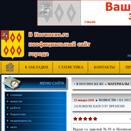
Л
В ЗАКЛАДКИ
СТАТИСТИКА
КОНТАКТЫ
ПР
МЕНЮ САЙТА
•
В НОГИНСКЕ.RU
» МАТЕРИАЛЫ ЗА
главная
НА МЕС
НОВОСТИ
•
23 января 2018
новости
ЗАЛОЖИЛИ КАПСУЛУ ВРЕМЕНИ
работа
барахолка
недвижимость
авто
Рядом со школой №18 в Ногинске