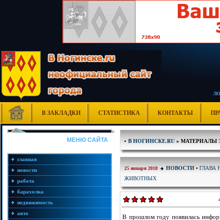
Л
В ЗАКЛАДКИ
СТАТИСТИКА
КОНТАКТЫ
ПР
МЕНЮ САЙТА
•
В НОГИНСКЕ.RU
» МАТЕРИАЛЫ ЗА
главная
ГЛАВА 
НОВОСТИ
•
25 января 2018
новости
ЖИВОТНЫХ
работа
барахолка
недвижимость
авто
В прошлом году появилась инфор