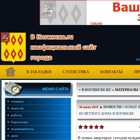
Л
В ЗАКЛАДКИ
СТАТИСТИКА
КОНТАКТЫ
ПР
МЕНЮ САЙТА
•
В НОГИНСКЕ.RU
» МАТЕРИАЛЫ ЗА
главная
НОВЫЕ К
НОВОСТИ
•
30 июня 2019
новости
ИЗ ВЕТХОГО ДОМА В НОГИНСКЕ
работа
барахолка
недвижимость
авто
В новых квартирах сегодня нуждаю