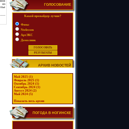
рной
а из
ГОЛОСОВАНИЕ
етье
Какой провайдер лучше?
Флекс
Ntelecom
АртЭКС
Домолинк
АРХИВ НОВОСТЕЙ
Май 2025 (1)
Февраль 2025 (1)
Октябрь 2024 (1)
Сентябрь 2024 (1)
Август 2024 (2)
Май 2024 (5)
Показать весь архив
ПОГОДА В НОГИНСКЕ