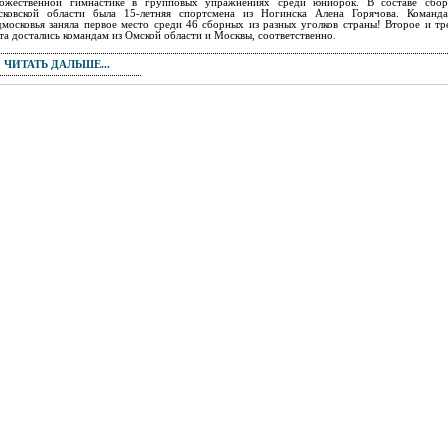
ожественной гимнастике в групповых упражнениях среди юниорок. В составе сбо
ковской области была 15-летняя спортсмена из Ногинска Алена Горячова. Команд
московья заняла первое место среди 46 сборных из разных уголков страны! Второе и тр
та достались командам из Омской области и Москвы, соответственно.
ЧИТАТЬ ДАЛЬШЕ...