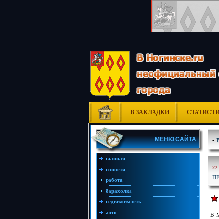
В ЗАКЛАДКИ
СТАТИСТ
МЕНЮ САЙТА
•
главная
27
новости
П
работа
барахолка
недвижимость
авто
В М