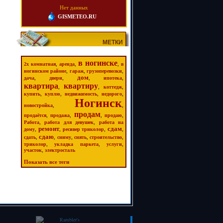
Нет данных
GISMETEO.RU
МЕТКИ
в ногинске
,
,
,
2х комнатная
аренда
в
,
,
,
ногинском районе
гараж
грузоперевозки
дом
,
,
,
,
дача
двери
ипотека
квартира
квартиру
,
,
,
коттедж
,
,
,
,
купить
куплю
недвижимость
недорого
Ногинск
,
,
новостройка
продам
,
,
,
,
продаётся
продажа
продаю
,
,
Работа
работа для девушек
работа на
ремонт
сдам
,
,
,
,
дому
ресивер триколор
сдаю
,
,
,
,
,
сдать
сниму
снять
строительство
,
,
,
триколор
укладка паркета
услуги
,
участок
электросталь
Показать все теги