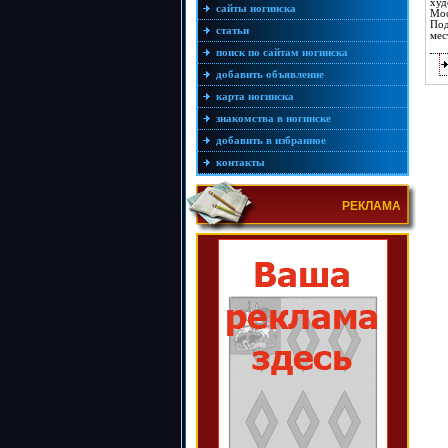
худ
сайты ногинска
Мос
Под
статьи
мес
поиск по сайтам ногинска
добавить объявление
карта ногинска
знакомства в ногинске
добавить в избранное
контакты
РЕКЛАМА