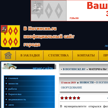
Л
В ЗАКЛАДКИ
СТАТИСТИКА
КОНТАКТЫ
ПР
МЕНЮ САЙТА
•
В НОГИНСКЕ.RU
» МАТЕРИАЛЫ ЗА
главная
В НОГИН
НОВОСТИ
•
13 июля 2019
новости
ОБОРУДОВАНИЕ
работа
барахолка
недвижимость
авто
В муниципалитете открылся фил