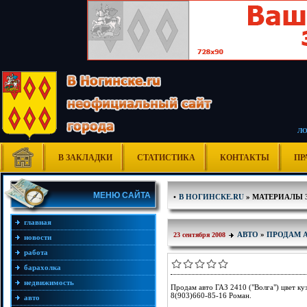
Л
В ЗАКЛАДКИ
СТАТИСТИКА
КОНТАКТЫ
ПР
МЕНЮ САЙТА
•
В НОГИНСКЕ.RU
» МАТЕРИАЛЫ ЗА
главная
АВТО
»
ПРОДАМ 
23 сентября 2008
новости
работа
барахолка
недвижимость
Продам авто ГАЗ 2410 ("Волга") цвет куз
8(903)660-85-16 Роман.
авто