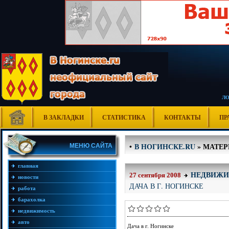
Л
В ЗАКЛАДКИ
СТАТИСТИКА
КОНТАКТЫ
ПР
В НОГИНСКЕ.RU
» МАТЕРИ
•
МЕНЮ САЙТА
главная
НЕДВИЖИ
27 сентября 2008
новости
ДАЧА В Г. НОГИНСКЕ
работа
барахолка
недвижимость
авто
Дача в г. Ногинске