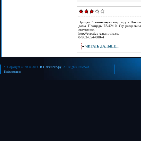
Продам 3 комнатную квартиру в Ногинс
дома. Площадь: 75/42/10. С/у раздельны
состояние.
http://prestige-garant.vip.su/
8-963-654-000-4
ЧИТАТЬ ДАЛЬШЕ...
• Copyright © 2008-2015.
В Ногинске.ру
. All Rights Reserved
Информация