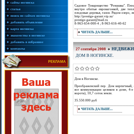
сайты ногинска
Садовое Товарищество "Ромашка". Площ
статьи
внутри обитые евровагонкой, две тепл
плодовые деревья, газон. Рядом озеро, л
поиск по сайтам ногинска
http://prestige-garant.vip.su/
prestige-garant@mail.ru
добавить объявление
8-963-654-000-4 ; 8-963-616-40-62
карта ногинска
ЧИТАТЬ ДАЛЬШЕ...
знакомства в ногинске
добавить в избранное
НЕДВИЖИ
контакты
27 сентября 2008
ДОМ В НОГИНСКЕ.
РЕКЛАМА
Дом в Ногинске.
Преображенский пер. Дом кирпичный, 4-
все коммуникации целиком в доме, 4-е 
ворота), 10,7 соток земли.
35.550.000 руб
ЧИТАТЬ ДАЛЬШЕ...