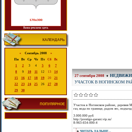
Ваша реклама здесь
КАЛЕНДАРЬ
«
Сентябрь 2008
»
Пн
Вт
Ср
Чт
Пт
Сб
Вс
1
2
3
4
5
6
7
8
9
10
11
12
13
14
НЕДВИЖИ
27 сентября 2008
15
16
17
18
19
20
21
УЧАСТОК В НОГИНСКОМ РА
22
23
24
25
26
27
28
29
30
ПОПУЛЯРНОЕ
Участок в Ногинском районе, деревня М
газ, вода по границе, радом лес, подъез
3.000.000 руб
http://prestige-garant.vip.su/
8-963-654-000-4
ЧИТАТЬ ДАЛЬШЕ...