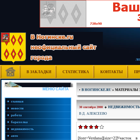
Л
В ЗАКЛАДКИ
СТАТИСТИКА
КОНТАКТЫ
ПР
МЕНЮ САЙТА
•
В НОГИНСКЕ.RU
» МАТЕРИАЛЫ ЗА
главная
НЕДВИЖИМОСТЬ
30 сентября 2008
новости
В Д. АЛЕКСЕЕВО
работа
барахолка
недвижимость
авто
[font=Verdana][size=2]Участок