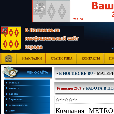
Л
В ЗАКЛАДКИ
СТАТИСТИКА
КОНТАКТЫ
ПР
В НОГИНСКЕ.RU
» МАТЕРИ
МЕНЮ САЙТА
•
главная
РАБОТА В Н
16 января 2009
новости
работа
барахолка
недвижимость
Компания METRO 
авто