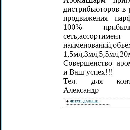
АромаШарм пригл
дистрибьюторов в 
продвижения па
100% прибы
сеть,ассорт
наименовани
1,5мл,3мл,5,5мл,20
Совершенство аро
и Ваш успех!!!
Тел. для конта
Александр
ЧИТАТЬ ДАЛЬШЕ...