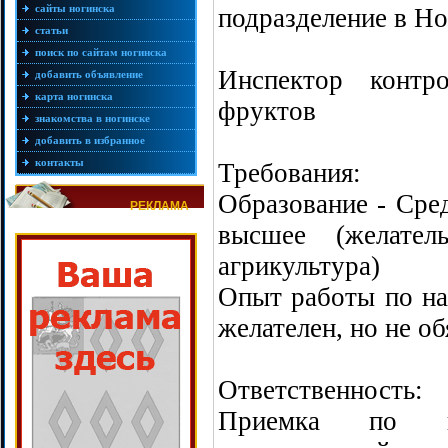
сайты ногинска
подразделение в Но
статьи
поиск по сайтам ногинска
Инспектор контр
добавить объявление
карта ногинска
фруктов
знакомства в ногинске
добавить в избранное
контакты
Требования:
Образование - Сред
РЕКЛАМА
высшее (желатель
агрикультура)
Опыт работы по н
желателен, но не об
Ответственность:
Приемка по ка