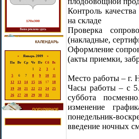
плодоовощной про
Контроль качества
на складе
Проверка сопрово
Ваша реклама здесь
(накладные, сертифи
КАЛЕНДАРЬ
Оформление сопров
«
Январь 2009
»
(акты приемки, забр
Пн
Вт
Ср
Чт
Пт
Сб
Вс
1
2
3
4
5
6
7
8
9
10
11
Место работы – г. 
12
13
14
15
16
17
18
Часы работы – с 5
19
20
21
22
23
24
25
суббота посменн
26
27
28
29
30
31
изменение графи
ПОПУЛЯРНОЕ
понедельник-во
введение ночных см