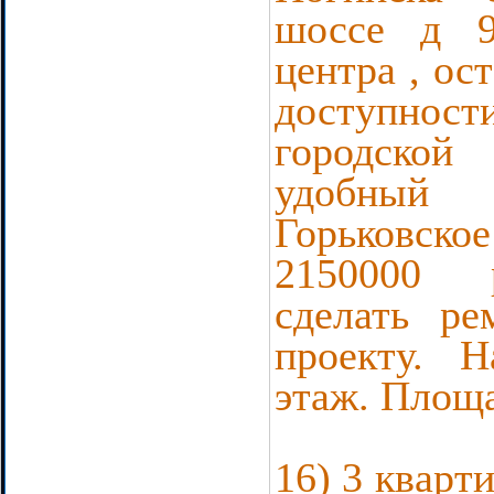
шоссе д 9
центра , ос
доступност
городской
удобны
Горьковс
2150000 
сделать р
проекту. 
этаж. Площа
16) 3 кварт