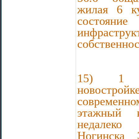
жилая 6 к
состо
инфраструкт
собственнос
15) 1 
новостройке
современн
этажный 
недалеко
Ногинска Э