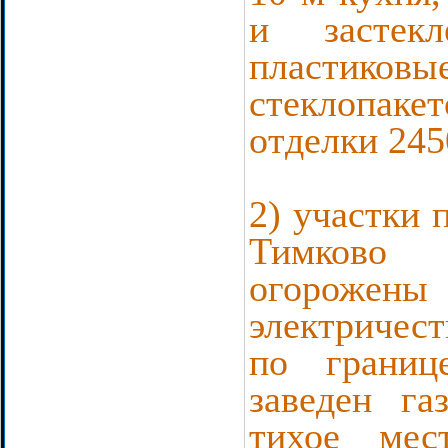
и застек
пластико
стеклопакет
отделки 245
2) участки 
Тимково
огорожен
электричес
по границ
заведен га
тихое мес