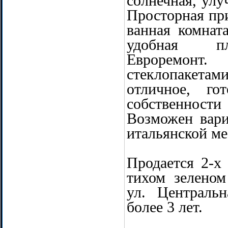
солнечная, ул
Просторная пр
ванная комнат
удобная пл
Евроремо
стеклопакетам
отличное, г
собственнос
Возможен вари
итальянской м
Продается 2-х
тихом зеленом
ул. Центральн
более 3 лет.