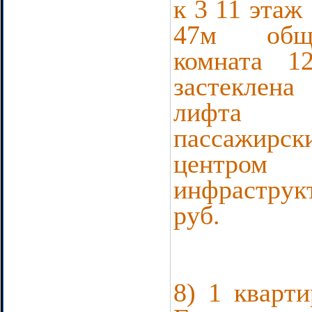
к 3 11 этаж
47м общ
комната 1
застеклен
лифта 
пассажир
центром
инфрастру
руб.
8) 1 кварти