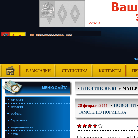
Л
В ЗАКЛАДКИ
СТАТИСТИКА
КОНТАКТЫ
ПР
В НОГИНСКЕ.RU
» МАТЕР
•
МЕНЮ САЙТА
главная
НОВОСТИ
28 февраля 2011
новости
ТАМОЖНЮ НОГИНСКА
работа
барахолка
недвижимость
авто
Накануне пост «Ша