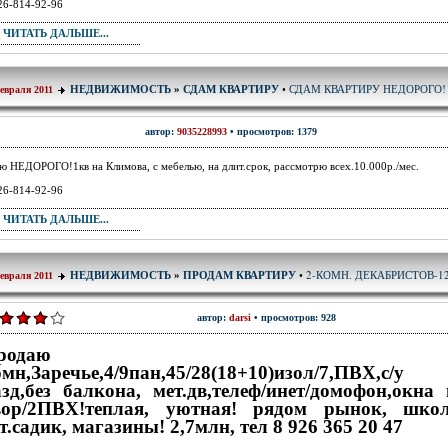
26-814-92-96
ЧИТАТЬ ДАЛЬШЕ...
СДАМ КВАРТИРУ НЕДОРОГО!
НЕДВИЖИМОСТЬ
»
СДАМ КВАРТИРУ
•
евраля 2011
автор:
9035228993
• просмотров: 1379
ю НЕДОРОГО!1кв на Климова, с мебелью, на длит.срок, рассмотрю всех.10.000р./мес.
26-814-92-96
ЧИТАТЬ ДАЛЬШЕ...
2-КОМН. ДЕКАБРИСТОВ-1
НЕДВИЖИМОСТЬ
»
ПРОДАМ КВАРТИРУ
•
евраля 2011
автор:
darsi
• просмотров: 928
Продаю 2
мн,Заречье,4/9пан,45/28(18+10)изол/7,ПВХ,с/у
азд,без балкона, мет.дв,телеф/инет/домофон,окна 
вор/2ПВХ!теплая, уютная! рядом рынок, школ
т.садик, магазины! 2,7млн, тел 8 926 365 20 47