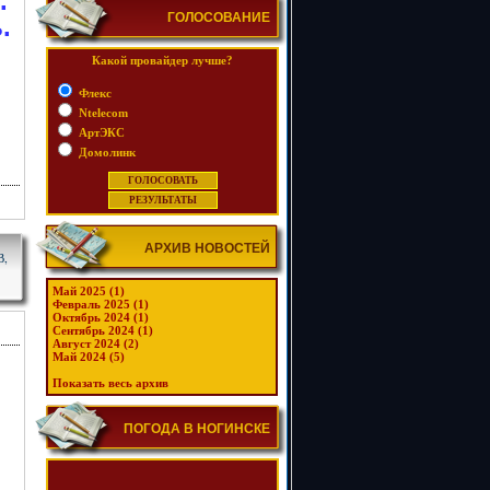
.
ГОЛОСОВАНИЕ
.
Какой провайдер лучше?
Флекс
Ntelecom
АртЭКС
Домолинк
АРХИВ НОВОСТЕЙ
В,
Май 2025 (1)
Февраль 2025 (1)
Октябрь 2024 (1)
Сентябрь 2024 (1)
Август 2024 (2)
Май 2024 (5)
Показать весь архив
ПОГОДА В НОГИНСКЕ