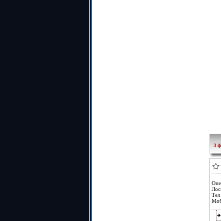
3 ф
Опе
Лос
Тел
Моб