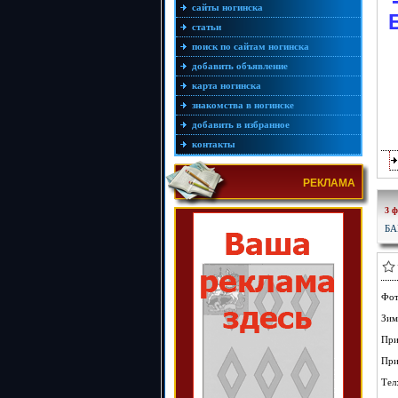
сайты ногинска
статьи
поиск по сайтам ногинска
добавить объявление
карта ногинска
знакомства в ногинске
добавить в избранное
контакты
РЕКЛАМА
3 ф
БА
Фот
Зим
При
При
Тел