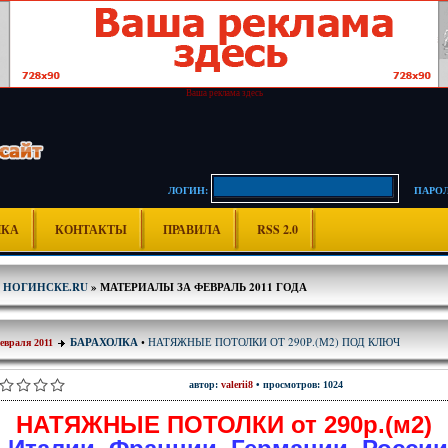
Ваша реклама здесь
ЛОГИН:
ПАРОЛ
ИКА
КОНТАКТЫ
ПРАВИЛА
RSS 2.0
В НОГИНСКЕ.RU
» МАТЕРИАЛЫ ЗА ФЕВРАЛЬ 2011 ГОДА
НАТЯЖНЫЕ ПОТОЛКИ ОТ 290Р.(М2) ПОД КЛЮЧ
БАРАХОЛКА
•
евраля 2011
автор:
valerii8
• просмотров: 1024
НАТЯЖНЫЕ ПОТОЛКИ от 290р.(м2)