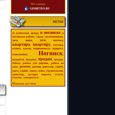
Нет данных
GISMETEO.RU
МЕТКИ
в ногинске
,
,
,
2х комнатная
аренда
в
,
,
,
ногинском районе
гараж
грузоперевозки
дом
,
,
,
,
дача
двери
ипотека
квартира
квартиру
,
,
,
коттедж
,
,
,
,
купить
куплю
недвижимость
недорого
Ногинск
,
,
новостройка
продам
,
,
,
,
продаётся
продажа
продаю
,
,
Работа
работа для девушек
работа на
ремонт
сдам
,
,
,
,
дому
ресивер триколор
сдаю
,
,
,
,
,
сдать
сниму
снять
строительство
,
,
,
триколор
укладка паркета
услуги
,
участок
электросталь
Показать все теги