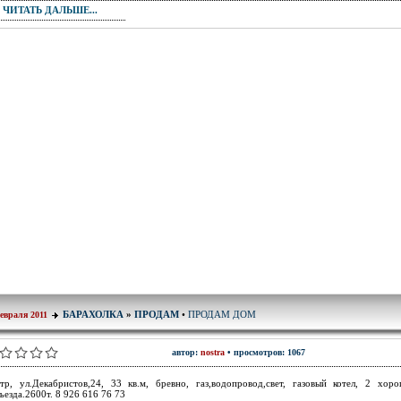
ЧИТАТЬ ДАЛЬШЕ...
ПРОДАМ ДОМ
БАРАХОЛКА
»
ПРОДАМ
•
евраля 2011
автор:
nostra
• просмотров: 1067
тр, ул.Декабристов,24, 33 кв.м, бревно, газ,водопровод,свет, газовый котел, 2 хор
ъезда.2600т. 8 926 616 76 73