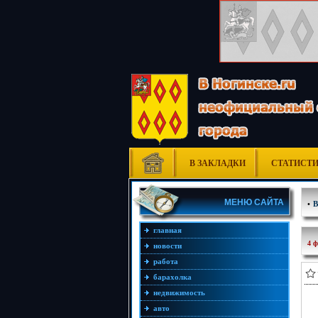
В ЗАКЛАДКИ
СТАТИСТ
МЕНЮ САЙТА
•
главная
4 ф
новости
работа
барахолка
недвижимость
авто