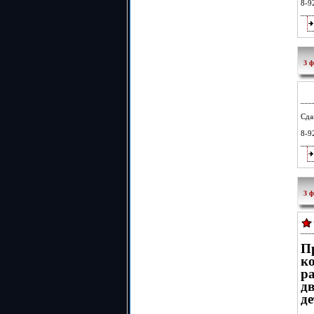
8-9
3 ф
Сда
8-9
3 ф
ко
р
д
де