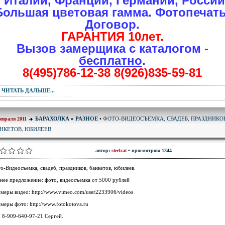
- Италии, Франции, Германии, России
Большая цветовая гамма. Фотопечать
Договор.
ГАРАНТИЯ 10лет.
Вызов замерщика с каталогом -
бесплатно
.
8(495)786-12-38 8(926)835-59-81
ЧИТАТЬ ДАЛЬШЕ...
ФОТО-ВИДЕОСЪЕМКА, СВАДЕБ, ПРАЗДНИКО
БАРАХОЛКА
»
РАЗНОЕ
•
евраля 2011
НКЕТОВ, ЮБИЛЕЕВ.
автор:
steelcat
• просмотров: 1344
о-Видеосъемка, свадеб, праздников, банкетов, юбилеев.
нее предложение: фото, видеосъемка от 5000 рублей
меры видео: http://www.vimeo.com/user2233906/videos
меры фото: http://www.fotokotova.ru
: 8-909-640-97-21 Сергей.