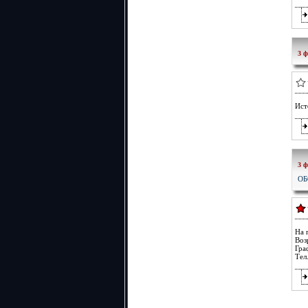
3 ф
Ист
3 ф
ОБ
На 
Воз
Гра
Тел