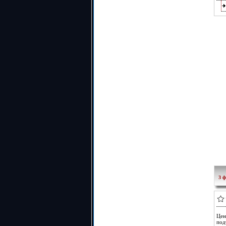
3 ф
Цен
под