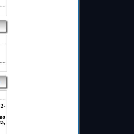
2
-
во
а,