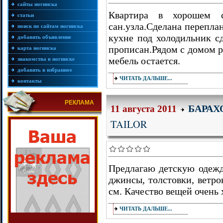
сайты ногинска
Квартира в хорошем со
статьи
сан.узла.Сделана перепла
поиск по сайтам ногинска
кухне под холодильник сд
добавить объявление
прописан.Рядом с домом р
карта ногинска
мебель остается.
знакомства в ногинске
добавить в избранное
ЧИТАТЬ ДАЛЬШЕ...
контакты
РЕКЛАМА
БАРАХ
11 августа 2011
TAILOR
Предлагаю детскую одежд
джинсы, толстовки, ветро
см. Качество вещей очень 
ЧИТАТЬ ДАЛЬШЕ...