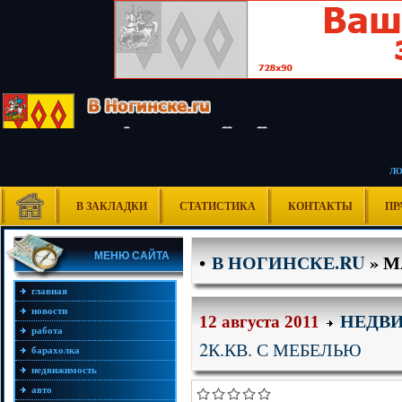
Л
В ЗАКЛАДКИ
СТАТИСТИКА
КОНТАКТЫ
ПР
В НОГИНСКЕ.RU
» М
МЕНЮ САЙТА
•
главная
новости
НЕДВ
12 августа 2011
работа
2К.КВ. С МЕБЕЛЬЮ
барахолка
недвижимость
авто