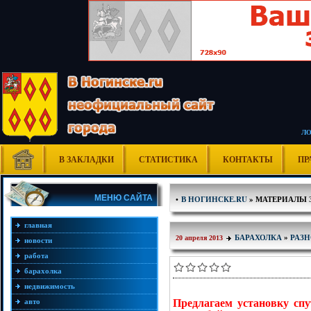
Л
В ЗАКЛАДКИ
СТАТИСТИКА
КОНТАКТЫ
ПР
МЕНЮ САЙТА
•
В НОГИНСКЕ.RU
» МАТЕРИАЛЫ ЗА
главная
БАРАХОЛКА
»
РАЗН
20 апреля 2013
новости
работа
барахолка
недвижимость
авто
Предлагаем установку сп