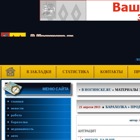
Л
В ЗАКЛАДКИ
СТАТИСТИКА
КОНТАКТЫ
ПР
МЕНЮ САЙТА
•
В НОГИНСКЕ.RU
» МАТЕРИАЛЫ ЗА
главная
БАРАХОЛКА
»
ПРО
21 апреля 2013
новости
работа
автор:
барахолка
недвижимость
АНТРАЦИТ
авто