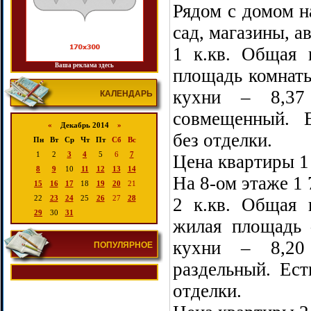
Рядом с домом н
сад, магазины, а
1 к.кв. Общая 
Ваша реклама здесь
площадь комнаты
кухни – 8,37
КАЛЕНДАРЬ
совмещенный. 
«
Декабрь 2014
»
без отделки.
Пн
Вт
Ср
Чт
Пт
Сб
Вс
1
2
3
4
5
6
7
Цена квартиры 1
8
9
10
11
12
13
14
На 8-ом этаже 1 
15
16
17
18
19
20
21
22
23
24
25
26
27
28
2 к.кв. Общая 
29
30
31
жилая площадь 
кухни – 8,20
ПОПУЛЯРНОЕ
раздельный. Ест
отделки.