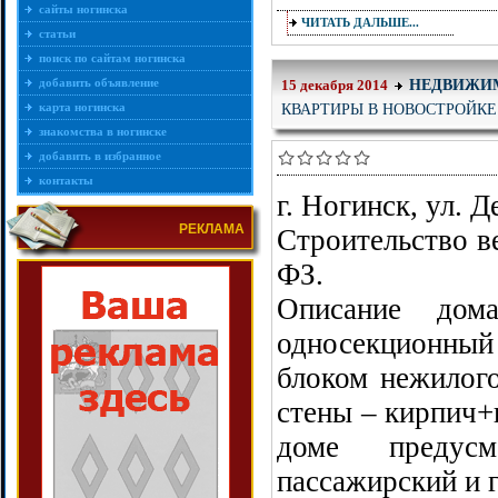
сайты ногинска
ЧИТАТЬ ДАЛЬШЕ...
статьи
поиск по сайтам ногинска
добавить объявление
НЕДВИЖИ
15 декабря 2014
КВАРТИРЫ В НОВОСТРОЙКЕ 
карта ногинска
знакомства в ногинске
добавить в избранное
контакты
г. Ногинск, ул. 
РЕКЛАМА
Строительство в
ФЗ.
Описание дом
односекционны
блоком нежилог
стены – кирпич+
доме предус
пассажирский и 