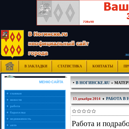
Л
В ЗАКЛАДКИ
СТАТИСТИКА
КОНТАКТЫ
ПР
В НОГИНСКЕ.RU
» МАТЕРИ
•
МЕНЮ САЙТА
главная
РАБОТА В
15 декабря 2014
новости
работа
барахолка
недвижимость
Работа и подраб
авто