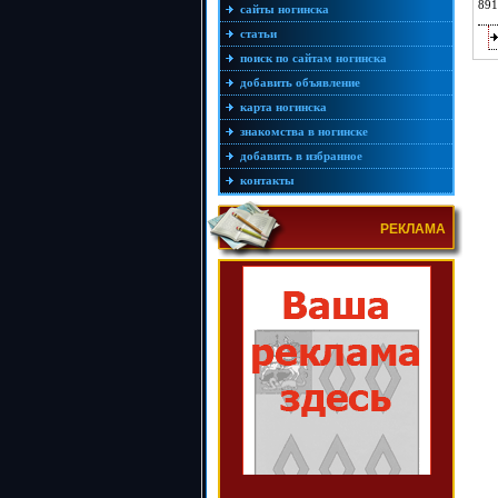
891
сайты ногинска
статьи
поиск по сайтам ногинска
добавить объявление
карта ногинска
знакомства в ногинске
добавить в избранное
контакты
РЕКЛАМА