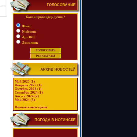
ГОЛОСОВАНИЕ
Какой провайдер лучше?
Флекс
Ntelecom
АртЭКС
Домолинк
АРХИВ НОВОСТЕЙ
Май 2025 (1)
Февраль 2025 (1)
Октябрь 2024 (1)
Сентябрь 2024 (1)
Август 2024 (2)
Май 2024 (5)
Показать весь архив
ПОГОДА В НОГИНСКЕ