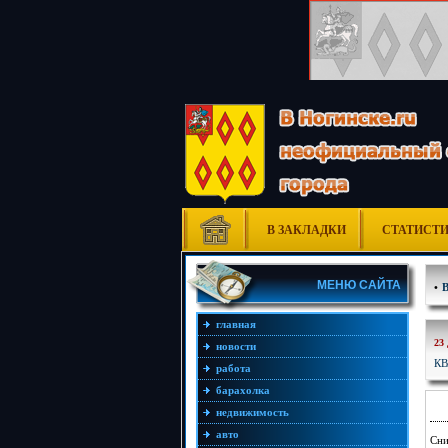
В ЗАКЛАДКИ
СТАТИСТ
МЕНЮ САЙТА
•
главная
23
новости
КВ
работа
барахолка
недвижимость
авто
Сни