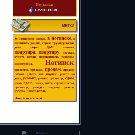
Нет данных
GISMETEO.RU
МЕТКИ
в ногинске
,
,
,
2х комнатная
аренда
в
,
,
,
ногинском районе
гараж
грузоперевозки
дом
,
,
,
,
дача
двери
ипотека
квартира
квартиру
,
,
,
коттедж
,
,
,
,
купить
куплю
недвижимость
недорого
Ногинск
,
,
новостройка
продам
,
,
,
,
продаётся
продажа
продаю
,
,
Работа
работа для девушек
работа на
ремонт
сдам
,
,
,
,
дому
ресивер триколор
сдаю
,
,
,
,
,
сдать
сниму
снять
строительство
,
,
,
триколор
укладка паркета
услуги
,
участок
электросталь
Показать все теги