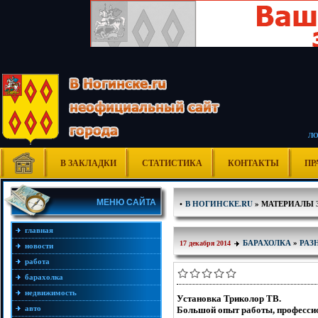
Л
В ЗАКЛАДКИ
СТАТИСТИКА
КОНТАКТЫ
ПР
МЕНЮ САЙТА
•
В НОГИНСКЕ.RU
» МАТЕРИАЛЫ ЗА
главная
БАРАХОЛКА
»
РАЗ
17 декабря 2014
новости
работа
барахолка
недвижимость
Установка Триколор ТВ.
авто
Большой опыт работы, профессио