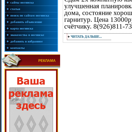
сайты ногинска
улучшенная планировка
статьи
дома, состояние хорош
поиск по сайтам ногинска
гарнитур. Цена 13000р
добавить объявление
счётчику. 8(926)811-7
карта ногинска
знакомства в ногинске
ЧИТАТЬ ДАЛЬШЕ...
добавить в избранное
контакты
РЕКЛАМА