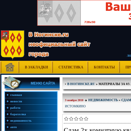
Л
В ЗАКЛАДКИ
СТАТИСТИКА
КОНТАКТЫ
ПР
МЕНЮ САЙТА
•
В НОГИНСКЕ.RU
» МАТЕРИАЛЫ ЗА 03.1
главная
НЕДВИЖИМОСТЬ
»
СДАМ
3 ноября 2010
новости
ИСТОМКИНО
работа
барахолка
недвижимость
авто
Сдам 2х комнатную кв