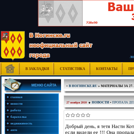
Л
В ЗАКЛАДКИ
СТАТИСТИКА
КОНТАКТЫ
ПР
МЕНЮ САЙТА
•
В НОГИНСКЕ.RU
» МАТЕРИАЛЫ ЗА 27.1
главная
ПРОПАЛА ДЕВ
НОВОСТИ
•
27 ноября 2010
новости
работа
барахолка
недвижимость
Добрый день, я тетя Насти Ко
авто
если видели ее !!! Она пропа