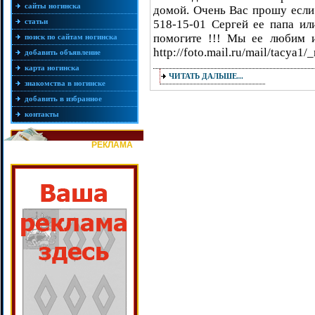
сайты ногинска
домой. Очень Вас прошу если
статьи
518-15-01 Сергей ее папа ил
помогите !!! Мы ее любим и
поиск по сайтам ногинска
http://foto.mail.ru/mail/tacya1
добавить объявление
карта ногинска
ЧИТАТЬ ДАЛЬШЕ...
знакомства в ногинске
добавить в избранное
контакты
РЕКЛАМА