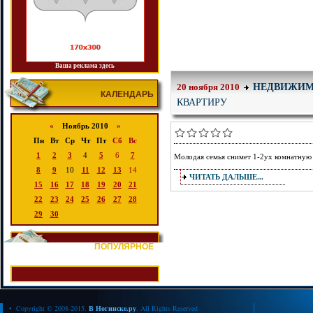
Ваша реклама здесь
НЕДВИЖИМ
20 ноября 2010
КАЛЕНДАРЬ
КВАРТИРУ
«
Ноябрь 2010
»
Пн
Вт
Ср
Чт
Пт
Сб
Вс
1
2
3
4
5
6
7
Молодая семья снимет 1-2ух комнатную 
8
9
10
11
12
13
14
ЧИТАТЬ ДАЛЬШЕ...
15
16
17
18
19
20
21
22
23
24
25
26
27
28
29
30
ПОПУЛЯРНОЕ
• Copyright © 2008-2015.
В Ногинске.ру
. All Rights Reserved