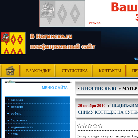
Л
В ЗАКЛАДКИ
СТАТИСТИКА
КОНТАКТЫ
ПР
В НОГИНСКЕ.RU
» МАТЕРИ
•
МЕНЮ САЙТА
главная
НЕДВИЖИМ
20 ноября 2010
новости
СНИМУ КОТТЕДЖ НА СУТК
работа
барахолка
недвижимость
авто
Сниму коттедж на сутки, выходные. Сва