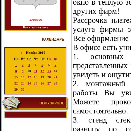
окно в теплую з
других фирм!
Рассрочка плат
услуга фирмы з
Ваша реклама здесь
Все оформление 
КАЛЕНДАРЬ
В офисе есть ун
«
Ноябрь 2010
»
1. основных 
Пн
Вт
Ср
Чт
Пт
Сб
Вс
представленных 
1
2
3
4
5
6
7
8
9
10
11
12
13
14
увидеть и ощути
15
16
17
18
19
20
21
2. монтажный 
22
23
24
25
26
27
28
29
30
работы Вы уви
Можете проко
ПОПУЛЯРНОЕ
самостоятельно.
3. стенд стек
разницу по с