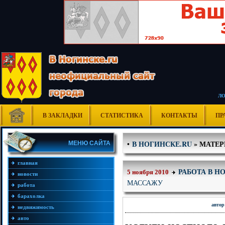
Л
В ЗАКЛАДКИ
СТАТИСТИКА
КОНТАКТЫ
ПР
В НОГИНСКЕ.RU
» МАТЕРИ
•
МЕНЮ САЙТА
главная
РАБОТА В Н
5 ноября 2010
новости
МАССАЖУ
работа
барахолка
автор
недвижимость
авто