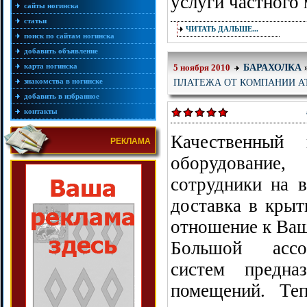
услуги частного
сайты ногинска
статьи
ЧИТАТЬ ДАЛЬШЕ...
поиск по сайтам ногинска
добавить объявление
карта ногинска
БАРАХОЛКА
5 ноября 2010
ПЛАТЕЖА ОТ КОМПАНИИ АТ
знакомства в ногинске
добавить в избранное
контакты
Качественный 
РЕКЛАМА
оборудование
сотрудники на в
доставка в кры
отношение к Ваш
Большой ассо
систем предна
помещений. Те