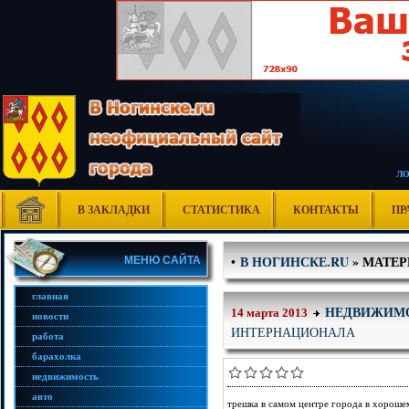
Л
В ЗАКЛАДКИ
СТАТИСТИКА
КОНТАКТЫ
ПР
В НОГИНСКЕ.RU
» МАТЕРИ
•
МЕНЮ САЙТА
главная
НЕДВИЖИМ
14 марта 2013
новости
ИНТЕРНАЦИОНАЛА
работа
барахолка
недвижимость
авто
трешка в самом центре города в хороше