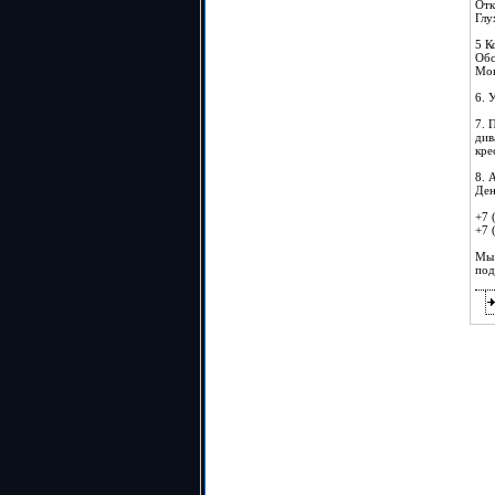
Отк
Глу
5 К
Обс
Мон
6. 
7. 
див
кре
8. 
Ден
+7 
+7 
Мы 
под