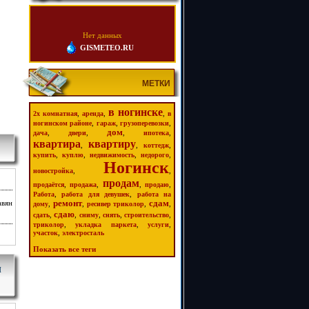
Нет данных
GISMETEO.RU
МЕТКИ
в ногинске
,
,
,
2х комнатная
аренда
в
,
,
,
ногинском районе
гараж
грузоперевозки
дом
,
,
,
,
дача
двери
ипотека
квартира
квартиру
,
,
,
коттедж
,
,
,
,
купить
куплю
недвижимость
недорого
Ногинск
,
,
новостройка
продам
,
,
,
,
продаётся
продажа
продаю
,
,
Работа
работа для девушек
работа на
ремонт
сдам
авян
,
,
,
,
дому
ресивер триколор
сдаю
,
,
,
,
,
сдать
сниму
снять
строительство
,
,
,
триколор
укладка паркета
услуги
,
участок
электросталь
Показать все теги
Й