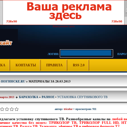
Ваша реклама здесь
ЛОГИН:
ПАРОЛ
ИКА
КОНТАКТЫ
ПРАВИЛА
RSS 2.0
В НОГИНСКЕ.RU
» МАТЕРИАЛЫ ЗА 28.03.2013
УСТАНОВКА СПУТНИКОВОГО ТВ
БАРАХОЛКА
»
РАЗНОЕ
•
 марта 2013
автор:
tricolor
• просмотров: 911
едлагаем установку спутникового ТВ. Разнообразные каналы на
любой вк
личное качество без помех: ТРИКОЛОР ТВ, ТРИКОЛОР FULL HD, НТ
нтинент ТВ, Радуга ТВ, Телекарта, эфирное ТВ в цифровом формате Т2.