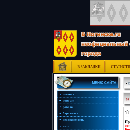
В ЗАКЛАДКИ
СТАТИСТ
МЕНЮ САЙТА
•
главная
28
новости
работа
барахолка
недвижимость
Пр
от
авто
Ко