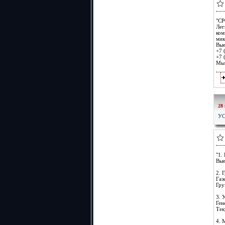
"СР
Лег
ком
мик
Вые
+7 
+7 
Мы 
28
УС
"1.
Вые
2. 
Газ
Гру
3. 
Ген
Тек
4. 