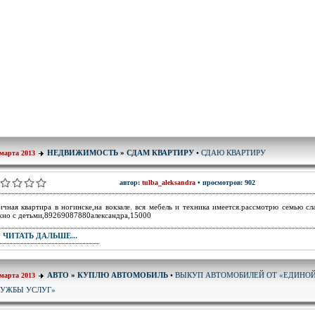
СДАЮ КВАРТИРУ
НЕДВИЖИМОСТЬ
»
СДАМ КВАРТИРУ
•
 марта 2013
автор:
tulba_aleksandra
• просмотров: 902
ичная квартира в ногинске,на вокзале. вся мебель и техника имеется.рассмотрю семью сл
но с детьми,89269087880александра,15000
ЧИТАТЬ ДАЛЬШЕ...
ВЫКУП АВТОМОБИЛЕЙ ОТ «ЕДИНО
АВТО
»
КУПЛЮ АВТОМОБИЛЬ
•
 марта 2013
ЛУЖБЫ УСЛУГ»