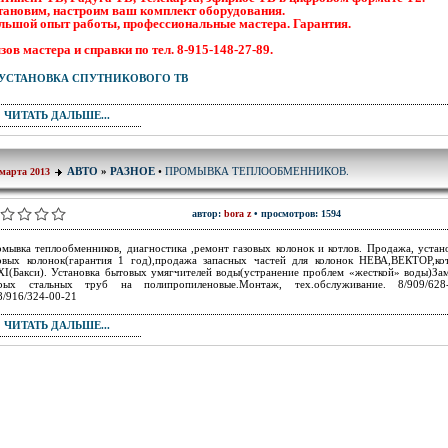
тановим, настроим ваш комплект оборудования.
льшой опыт работы, профессиональные мастера. Гарантия.
зов мастера и справки по тел. 8-915-148-27-89.
ЧИТАТЬ ДАЛЬШЕ...
ПРОМЫВКА ТЕПЛООБМЕННИКОВ.
АВТО
»
РАЗНОЕ
•
 марта 2013
автор:
bora z
• просмотров: 1594
мывка теплообменников, диагностика ,ремонт газовых колонок и котлов. Продажа, устан
овых колонок(гарантия 1 год),продажа запасных частей для колонок НЕВА,ВЕКТОР,ко
I(Бакси). Установка бытовых умягчителей воды(устранение проблем «жесткой» воды)За
арых стальных труб на полипропиленовые.Монтаж, тех.обслуживание. 8/909/628-
8/916/324-00-21
ЧИТАТЬ ДАЛЬШЕ...