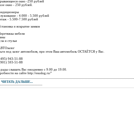
рывающееся окно -250 рублей
хое окно - 250 рублей.
ондиционеры
луживание - 4.000 - 5.500 рублей
таж - 5.500-7.500 рублей
Установка и вскрытие замков
Перетяжка мебели
аны
сла и стулья
АВТОзалог
ьги под залог автомобиля, при этом Ваш автомобиль ОСТАЁТСЯ у Вас.
(495) 943-51-88
(901) 593-51-88
рады слышать Вас ежедневно с 9.00 до 19.00.
робности на сайте http://esuslug.ru/"
ЧИТАТЬ ДАЛЬШЕ...