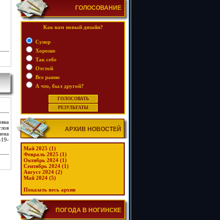
ГОЛОСОВАНИЕ
Как вам новый дизайн?
Супер
Хорошо
Так себе
Отстой
Все равно
А что, был другой?
овка
тлов
АРХИВ НОВОСТЕЙ
мена
19-
Май 2025 (1)
Февраль 2025 (1)
Октябрь 2024 (1)
Сентябрь 2024 (1)
Август 2024 (2)
Май 2024 (5)
Показать весь архив
ПОГОДА В НОГИНСКЕ