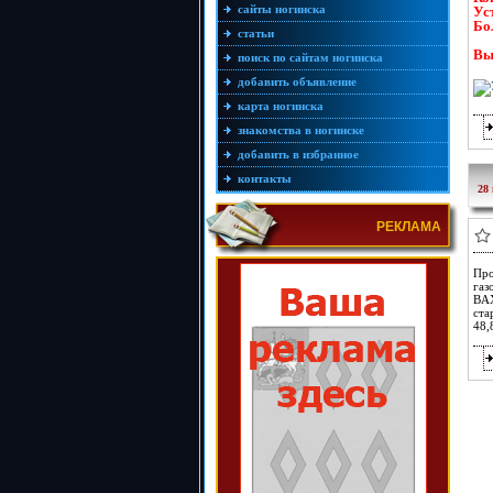
сайты ногинска
Ус
Бо
статьи
Вы
поиск по сайтам ногинска
добавить объявление
карта ногинска
знакомства в ногинске
добавить в избранное
контакты
28
РЕКЛАМА
Про
газ
BAX
ст
48,