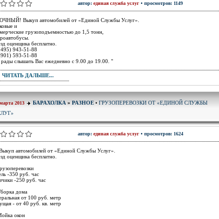
автор:
единая служба услуг
• просмотров: 1149
ОЧНЫЙ! Выкуп автомобилей от «Единой Службы Услуг».
ковые и
мерческие грузоподъемностью до 1,5 тонн,
роавтобусы.
зд оценщика бесплатно.
(495) 943-51-88
(901) 593-51-88
рады слышать Вас ежедневно с 9.00 до 19.00. "
ЧИТАТЬ ДАЛЬШЕ...
ГРУЗОПЕРЕВОЗКИ ОТ «ЕДИНОЙ СЛУЖБЫ
БАРАХОЛКА
»
РАЗНОЕ
•
 марта 2013
ЛУГ»
автор:
единая служба услуг
• просмотров: 1624
 Выкуп автомобилей от «Единой Службы Услуг».
зд оценщика бесплатно.
Грузоперевозки
ель -350 руб. час
зчики -250 руб. час
Уборка дома
еральная от 100 руб. метр
ущая - от 40 руб. кв. метр
Мойка окон