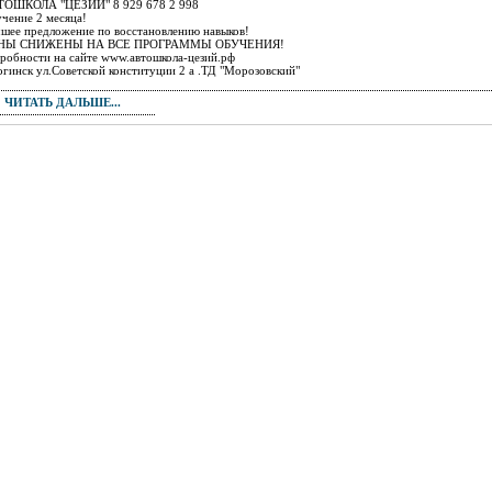
ТОШКОЛА "ЦЕЗИЙ" 8 929 678 2 998
чение 2 месяца!
шее предложение по восстановлению навыков!
НЫ СНИЖЕНЫ НА ВСЕ ПРОГРАММЫ ОБУЧЕНИЯ!
робности на сайте www.автошкола-цезий.рф
огинск ул.Советской конституции 2 а .ТД "Морозовский"
ЧИТАТЬ ДАЛЬШЕ...