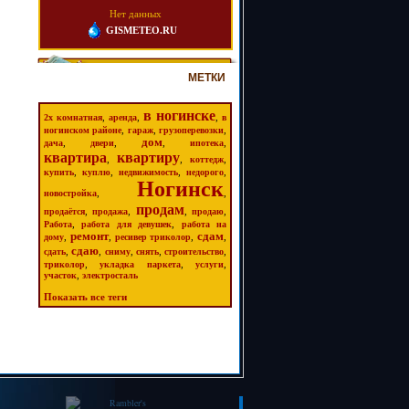
Нет данных
GISMETEO.RU
МЕТКИ
в ногинске
,
,
,
2х комнатная
аренда
в
,
,
,
ногинском районе
гараж
грузоперевозки
дом
,
,
,
,
дача
двери
ипотека
квартира
квартиру
,
,
,
коттедж
,
,
,
,
купить
куплю
недвижимость
недорого
Ногинск
,
,
новостройка
продам
,
,
,
,
продаётся
продажа
продаю
,
,
Работа
работа для девушек
работа на
ремонт
сдам
,
,
,
,
дому
ресивер триколор
сдаю
,
,
,
,
,
сдать
сниму
снять
строительство
,
,
,
триколор
укладка паркета
услуги
,
участок
электросталь
Показать все теги