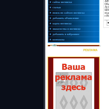
АВ
сайты ногинска
Обу
Луч
статьи
ЦЕ
поиск по сайтам ногинска
под
г.Н
добавить объявление
карта ногинска
знакомства в ногинске
добавить в избранное
контакты
РЕКЛАМА