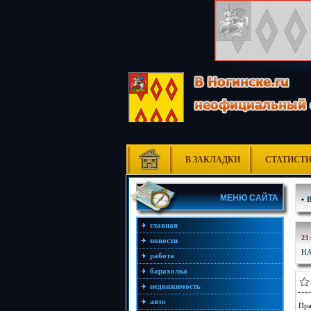
В ЗАКЛАДКИ
СТАТИСТ
МЕНЮ САЙТА
•
главная
23
новости
НА
работа
барахолка
недвижимость
авто
Пра