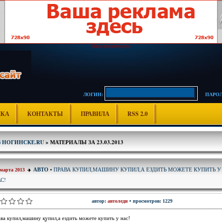
Ваша реклама здесь
ЛОГИН:
ПАРОЛ
ИКА
КОНТАКТЫ
ПРАВИЛА
RSS 2.0
В НОГИНСКЕ.RU
» МАТЕРИАЛЫ ЗА 23.03.2013
ПРАВА КУПИЛ,МАШИНУ КУПИЛ,А ЕЗДИТЬ МОЖЕТЕ КУПИТЬ У
АВТО
•
 марта 2013
С!
автор:
автоледи
• просмотров: 1229
ва купил,машину купил,а ездить можете купить у нас!