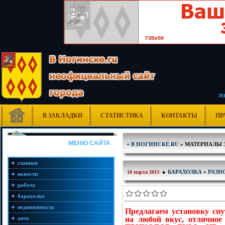
Л
В ЗАКЛАДКИ
СТАТИСТИКА
КОНТАКТЫ
ПР
МЕНЮ САЙТА
•
В НОГИНСКЕ.RU
» МАТЕРИАЛЫ ЗА
главная
БАРАХОЛКА
»
РАЗН
10 марта 2013
новости
работа
барахолка
недвижимость
Предлагаем установку сп
авто
на любой вкус, отличное