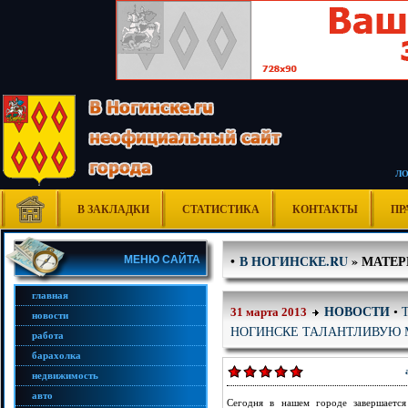
Л
В ЗАКЛАДКИ
СТАТИСТИКА
КОНТАКТЫ
ПР
В НОГИНСКЕ.RU
» МАТЕРИ
•
МЕНЮ САЙТА
главная
НОВОСТИ
•
31 марта 2013
новости
НОГИНСКЕ ТАЛАНТЛИВУЮ 
работа
барахолка
недвижимость
авто
Сегодня в нашем городе завершается