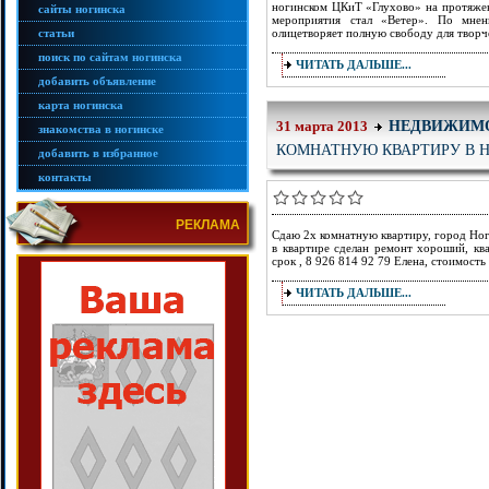
ногинском ЦКиТ «Глухово» на протяжен
сайты ногинска
мероприятия стал «Ветер». По мнен
статьи
олицетворяет полную свободу для творч
поиск по сайтам ногинска
ЧИТАТЬ ДАЛЬШЕ...
добавить объявление
карта ногинска
НЕДВИЖИМ
31 марта 2013
знакомства в ногинске
КОМНАТНУЮ КВАРТИРУ В 
добавить в избранное
контакты
РЕКЛАМА
Сдаю 2х комнатную квартиру, город Ног
в квартире сделан ремонт хороший, ква
срок , 8 926 814 92 79 Елена, стоимос
ЧИТАТЬ ДАЛЬШЕ...